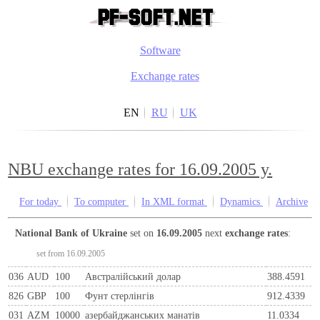
Software
Exchange rates
EN
RU
UK
NBU exchange rates for 16.09.2005 y.
For today
To computer
In XML format
Dynamics
Archive
National Bank of Ukraine
set on
16.09.2005
next
exchange rates
:
set from 16.09.2005
036
AUD
100
Австралійський долар
388.4591
826
GBP
100
Фунт стерлінгів
912.4339
031
AZM
10000
азербайджанських манатів
11.0334