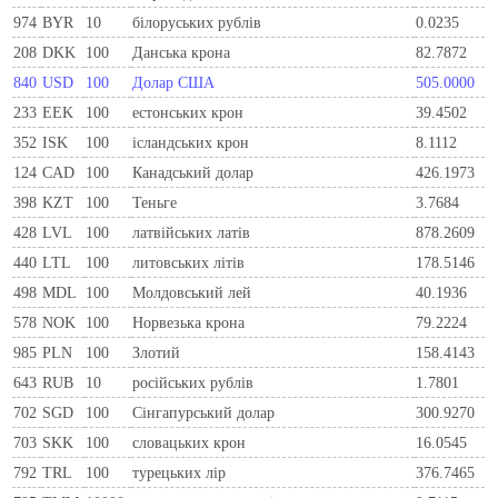
974
BYR
10
білоруських рублів
0.0235
208
DKK
100
Данська крона
82.7872
840
USD
100
Долар США
505.0000
233
EEK
100
естонських крон
39.4502
352
ISK
100
ісландських крон
8.1112
124
CAD
100
Канадський долар
426.1973
398
KZT
100
Теньге
3.7684
428
LVL
100
латвійських латів
878.2609
440
LTL
100
литовських літів
178.5146
498
MDL
100
Молдовський лей
40.1936
578
NOK
100
Норвезька крона
79.2224
985
PLN
100
Злотий
158.4143
643
RUB
10
російських рублів
1.7801
702
SGD
100
Сінгапурський долар
300.9270
703
SKK
100
словацьких крон
16.0545
792
TRL
100
турецьких лір
376.7465