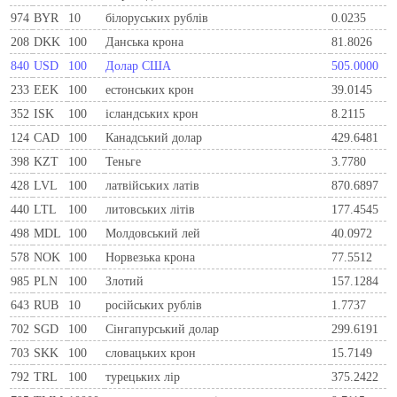
974
BYR
10
білоруських рублів
0.0235
208
DKK
100
Данська крона
81.8026
840
USD
100
Долар США
505.0000
233
EEK
100
естонських крон
39.0145
352
ISK
100
ісландських крон
8.2115
124
CAD
100
Канадський долар
429.6481
398
KZT
100
Теньге
3.7780
428
LVL
100
латвійських латів
870.6897
440
LTL
100
литовських літів
177.4545
498
MDL
100
Молдовський лей
40.0972
578
NOK
100
Норвезька крона
77.5512
985
PLN
100
Злотий
157.1284
643
RUB
10
російських рублів
1.7737
702
SGD
100
Сінгапурський долар
299.6191
703
SKK
100
словацьких крон
15.7149
792
TRL
100
турецьких лір
375.2422