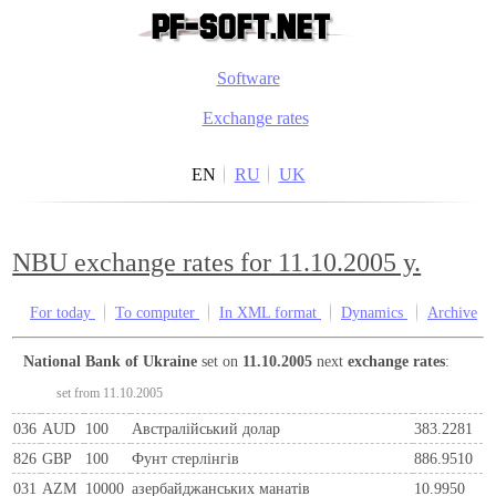
Software
Exchange rates
EN
RU
UK
NBU exchange rates for 11.10.2005 y.
For today
To computer
In XML format
Dynamics
Archive
National Bank of Ukraine
set on
11.10.2005
next
exchange rates
:
set from 11.10.2005
036
AUD
100
Австралійський долар
383.2281
826
GBP
100
Фунт стерлінгів
886.9510
031
AZM
10000
азербайджанських манатів
10.9950