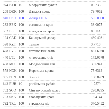
974
BYR
10
білоруських рублів
0.0235
208
DKK
100
Данська крона
79.7062
840
USD
100
Долар США
505.0000
233
EEK
100
естонських крон
38.0075
352
ISK
100
ісландських крон
8.0114
124
CAD
100
Канадський долар
430.4031
398
KZT
100
Теньге
3.7718
428
LVL
100
латвійських латів
851.6020
440
LTL
100
литовських літів
173.0578
498
MDL
100
Молдовський лей
39.6941
578
NOK
100
Норвезька крона
75.6312
985
PLN
100
Злотий
150.8289
643
RUB
10
російських рублів
1.7579
702
SGD
100
Сінгапурський долар
298.0295
703
SKK
100
словацьких крон
15.4144
792
TRL
100
турецьких лір
370.5452