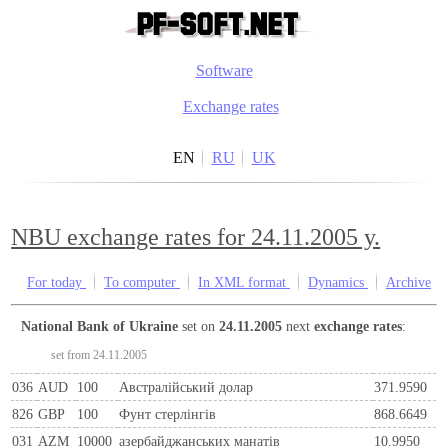
Software
Exchange rates
EN
RU
UK
NBU exchange rates for 24.11.2005 y.
For today
To computer
In XML format
Dynamics
Archive
National Bank of Ukraine
set on
24.11.2005
next
exchange rates
:
set from 24.11.2005
036
AUD
100
Австралійський долар
371.9590
826
GBP
100
Фунт стерлінгів
868.6649
031
AZM
10000
азербайджанських манатів
10.9950