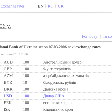
Exchange rates
EN
RU
UK
06 y.
For today
To c
tional Bank of Ukraine
set on
07.03.2006
next
exchange rates
:
set from 07.03.2006
AUD
100
Австралійський долар
GBP
100
Фунт стерлінгів
AZM
100
азербайджанських манатів
BYR
10
білоруських рублів
DKK
100
Данська крона
USD
100
Долар США
EEK
100
естонських крон
ISK
100
ісландських крон