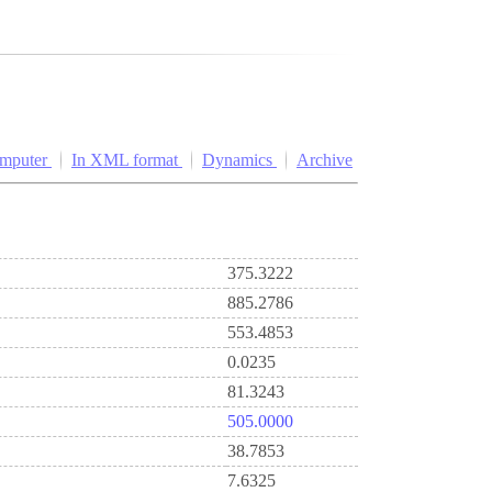
omputer
In XML format
Dynamics
Archive
375.3222
885.2786
553.4853
0.0235
81.3243
505.0000
38.7853
7.6325