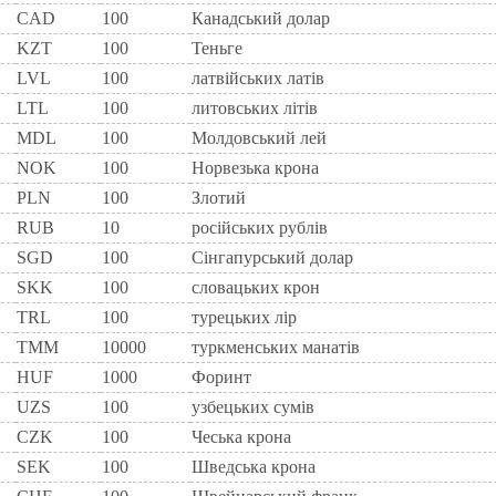
CAD
100
Канадський долар
KZT
100
Теньге
LVL
100
латвійських латів
LTL
100
литовських літів
MDL
100
Молдовський лей
NOK
100
Норвезька крона
PLN
100
Злотий
RUB
10
російських рублів
SGD
100
Сінгапурський долар
SKK
100
словацьких крон
TRL
100
турецьких лір
TMM
10000
туркменських манатів
HUF
1000
Форинт
UZS
100
узбецьких сумів
CZK
100
Чеська крона
SEK
100
Шведська крона