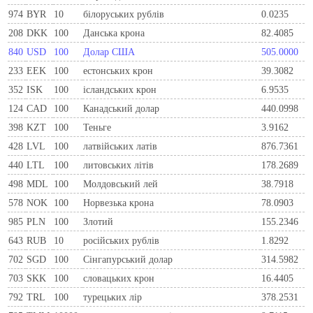
974
BYR
10
білоруських рублів
0.0235
208
DKK
100
Данська крона
82.4085
840
USD
100
Долар США
505.0000
233
EEK
100
естонських крон
39.3082
352
ISK
100
ісландських крон
6.9535
124
CAD
100
Канадський долар
440.0998
398
KZT
100
Теньге
3.9162
428
LVL
100
латвійських латів
876.7361
440
LTL
100
литовських літів
178.2689
498
MDL
100
Молдовський лей
38.7918
578
NOK
100
Норвезька крона
78.0903
985
PLN
100
Злотий
155.2346
643
RUB
10
російських рублів
1.8292
702
SGD
100
Сінгапурський долар
314.5982
703
SKK
100
словацьких крон
16.4405
792
TRL
100
турецьких лір
378.2531