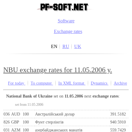
Software
Exchange rates
EN
RU
UK
NBU exchange rates for 11.05.2006 y.
For today
To computer
In XML format
Dynamics
Archive
National Bank of Ukraine
set on
11.05.2006
next
exchange rates
:
set from 11.05.2006
036
AUD
100
Австралійський долар
391.5182
826
GBP
100
Фунт стерлінгів
940.5910
031
AZM
100
азербайджанських манатів
559.7429