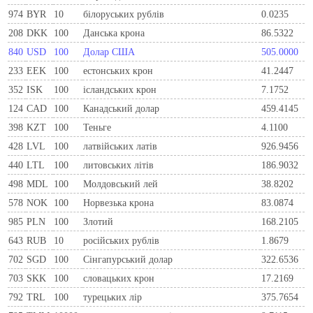
974
BYR
10
білоруських рублів
0.0235
208
DKK
100
Данська крона
86.5322
840
USD
100
Долар США
505.0000
233
EEK
100
естонських крон
41.2447
352
ISK
100
ісландських крон
7.1752
124
CAD
100
Канадський долар
459.4145
398
KZT
100
Теньге
4.1100
428
LVL
100
латвійських латів
926.9456
440
LTL
100
литовських літів
186.9032
498
MDL
100
Молдовський лей
38.8202
578
NOK
100
Норвезька крона
83.0874
985
PLN
100
Злотий
168.2105
643
RUB
10
російських рублів
1.8679
702
SGD
100
Сінгапурський долар
322.6536
703
SKK
100
словацьких крон
17.2169
792
TRL
100
турецьких лір
375.7654