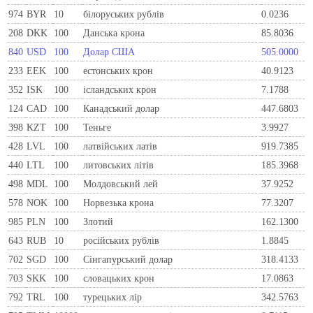
974
BYR
10
білоруських рублів
0.0236
208
DKK
100
Данська крона
85.8036
840
USD
100
Долар США
505.0000
233
EEK
100
естонських крон
40.9123
352
ISK
100
ісландських крон
7.1788
124
CAD
100
Канадський долар
447.6803
398
KZT
100
Теньге
3.9927
428
LVL
100
латвійських латів
919.7385
440
LTL
100
литовських літів
185.3968
498
MDL
100
Молдовський лей
37.9252
578
NOK
100
Норвезька крона
77.3207
985
PLN
100
Злотий
162.1300
643
RUB
10
російських рублів
1.8845
702
SGD
100
Сінгапурський долар
318.4133
703
SKK
100
словацьких крон
17.0863
792
TRL
100
турецьких лір
342.5763