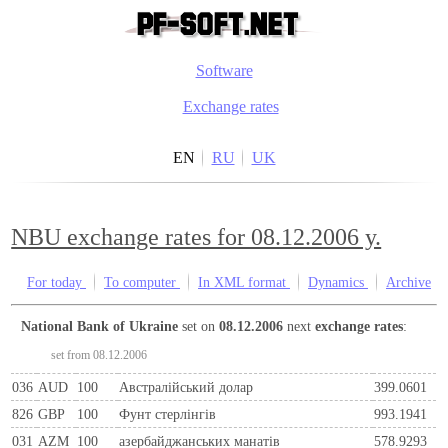
Software
Exchange rates
EN
RU
UK
NBU exchange rates for 08.12.2006 y.
For today
To computer
In XML format
Dynamics
Archive
National Bank of Ukraine
set on
08.12.2006
next
exchange rates
:
set from 08.12.2006
036
AUD
100
Австралійський долар
399.0601
826
GBP
100
Фунт стерлінгів
993.1941
031
AZM
100
азербайджанських манатів
578.9293