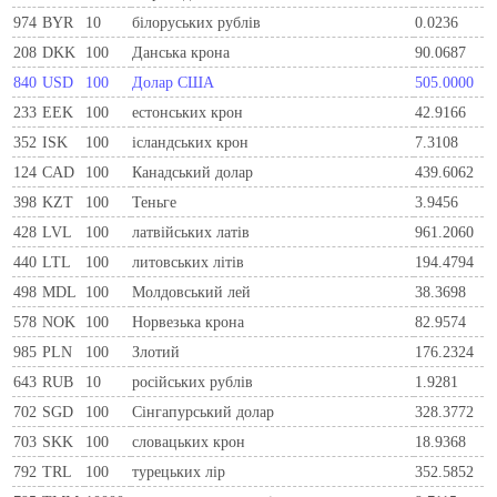
974
BYR
10
білоруських рублів
0.0236
208
DKK
100
Данська крона
90.0687
840
USD
100
Долар США
505.0000
233
EEK
100
естонських крон
42.9166
352
ISK
100
ісландських крон
7.3108
124
CAD
100
Канадський долар
439.6062
398
KZT
100
Теньге
3.9456
428
LVL
100
латвійських латів
961.2060
440
LTL
100
литовських літів
194.4794
498
MDL
100
Молдовський лей
38.3698
578
NOK
100
Норвезька крона
82.9574
985
PLN
100
Злотий
176.2324
643
RUB
10
російських рублів
1.9281
702
SGD
100
Сінгапурський долар
328.3772
703
SKK
100
словацьких крон
18.9368
792
TRL
100
турецьких лір
352.5852