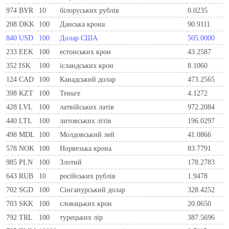
974
BYR
10
білоруських рублів
0.0235
208
DKK
100
Данська крона
90.9111
840
USD
100
Долар США
505.0000
233
EEK
100
естонських крон
43.2587
352
ISK
100
ісландських крон
8.1060
124
CAD
100
Канадський долар
473.2565
398
KZT
100
Теньге
4.1272
428
LVL
100
латвійських латів
972.2084
440
LTL
100
литовських літів
196.0297
498
MDL
100
Молдовський лей
41.0866
578
NOK
100
Норвезька крона
83.7791
985
PLN
100
Злотий
178.2783
643
RUB
10
російських рублів
1.9478
702
SGD
100
Сінгапурський долар
328.4252
703
SKK
100
словацьких крон
20.0650
792
TRL
100
турецьких лір
387.5696