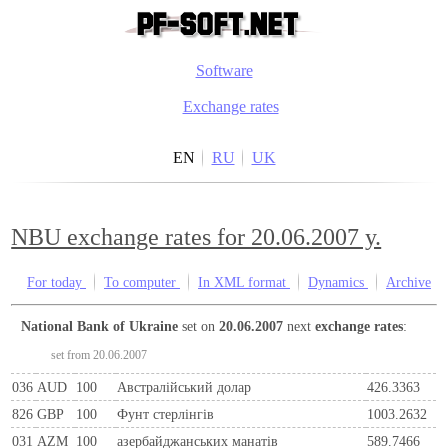
Software
Exchange rates
EN
RU
UK
NBU exchange rates for 20.06.2007 y.
For today
To computer
In XML format
Dynamics
Archive
National Bank of Ukraine
set on
20.06.2007
next
exchange rates
:
set from 20.06.2007
036
AUD
100
Австралійський долар
426.3363
826
GBP
100
Фунт стерлінгів
1003.2632
031
AZM
100
азербайджанських манатів
589.7466