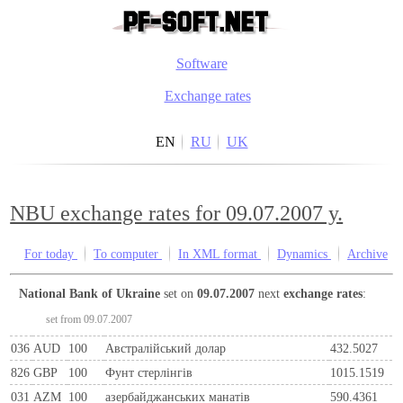
Software
Exchange rates
EN
RU
UK
NBU exchange rates for 09.07.2007 y.
For today
To computer
In XML format
Dynamics
Archive
National Bank of Ukraine
set on
09.07.2007
next
exchange rates
:
set from 09.07.2007
036
AUD
100
Австралійський долар
432.5027
826
GBP
100
Фунт стерлінгів
1015.1519
031
AZM
100
азербайджанських манатів
590.4361