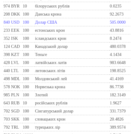
974
BYR
10
білоруських рублів
0.0235
208
DKK
100
Данська крона
92.2673
840
USD
100
Долар США
505.0000
233
EEK
100
естонських крон
43.8816
352
ISK
100
ісландських крон
8.2474
124
CAD
100
Канадський долар
480.0378
398
KZT
100
Теньге
4.1434
428
LVL
100
латвійських латів
983.6648
440
LTL
100
литовських літів
198.8525
498
MDL
100
Молдовський лей
41.4169
578
NOK
100
Норвезька крона
86.7738
985
PLN
100
Злотий
182.3149
643
RUB
10
російських рублів
1.9627
702
SGD
100
Сінгапурський долар
331.7379
703
SKK
100
словацьких крон
20.4826
792
TRL
100
турецьких лір
389.9574