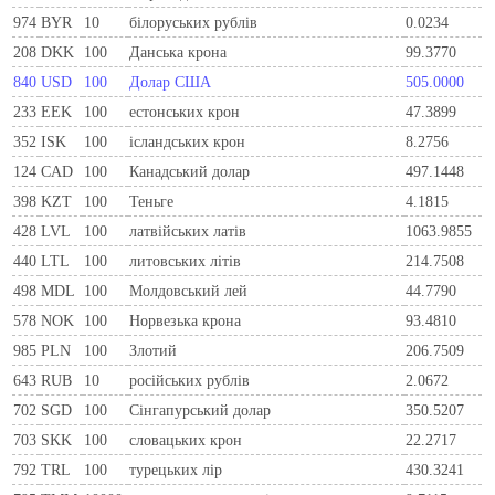
974
BYR
10
білоруських рублів
0.0234
208
DKK
100
Данська крона
99.3770
840
USD
100
Долар США
505.0000
233
EEK
100
естонських крон
47.3899
352
ISK
100
ісландських крон
8.2756
124
CAD
100
Канадський долар
497.1448
398
KZT
100
Теньге
4.1815
428
LVL
100
латвійських латів
1063.9855
440
LTL
100
литовських літів
214.7508
498
MDL
100
Молдовський лей
44.7790
578
NOK
100
Норвезька крона
93.4810
985
PLN
100
Злотий
206.7509
643
RUB
10
російських рублів
2.0672
702
SGD
100
Сінгапурський долар
350.5207
703
SKK
100
словацьких крон
22.2717
792
TRL
100
турецьких лір
430.3241