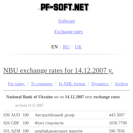
Software
Exchange rates
EN
RU
UK
NBU exchange rates for 14.12.2007 y.
For today
To computer
In XML format
Dynamics
Archive
National Bank of Ukraine
set on
14.12.2007
next
exchange rates
:
set from 14.12.2007
036
AUD
100
Австралійський долар
443.3697
826
GBP
100
Фунт стерлінгів
1030.7799
031
AZM
100
азербайджанських манатів
596.7856