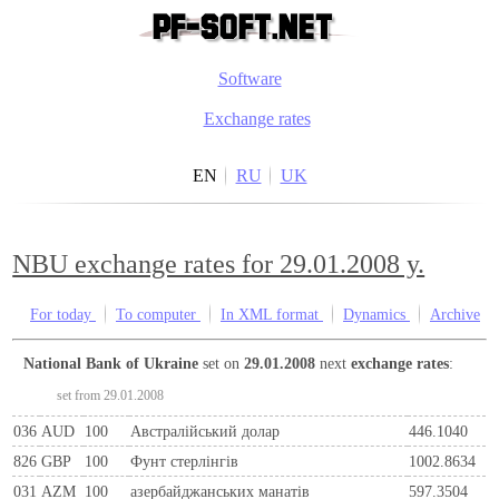
Software
Exchange rates
EN
RU
UK
NBU exchange rates for 29.01.2008 y.
For today
To computer
In XML format
Dynamics
Archive
National Bank of Ukraine
set on
29.01.2008
next
exchange rates
:
set from 29.01.2008
036
AUD
100
Австралійський долар
446.1040
826
GBP
100
Фунт стерлінгів
1002.8634
031
AZM
100
азербайджанських манатів
597.3504