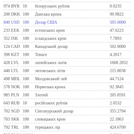
974
BYR
10
білоруських рублів
0.0235
208
DKK
100
Данська крона
99.9822
840
USD
100
Долар США
505.0000
233
EEK
100
естонських крон
47.6223
352
ISK
100
ісландських крон
7.7893
124
CAD
100
Канадський долар
502.0060
398
KZT
100
Теньге
4.2017
428
LVL
100
латвійських латів
1068.2832
440
LTL
100
литовських літів
215.8038
498
MDL
100
Молдовський лей
44.7124
578
NOK
100
Норвезька крона
92.3845
985
PLN
100
Злотий
205.8591
643
RUB
10
російських рублів
2.0532
702
SGD
100
Сінгапурський долар
355.2794
703
SKK
100
словацьких крон
22.1863
792
TRL
100
турецьких лір
424.6709