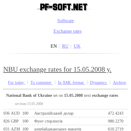
Software
Exchange rates
EN
RU
UK
NBU exchange rates for 15.05.2008 y.
For today
To computer
In XML format
Dynamics
Archive
National Bank of Ukraine
set on
15.05.2008
next
exchange rates
:
set from 15.05.2008
036
AUD
100
Австралійський долар
472.4243
826
GBP
100
Фунт стерлінгів
980.2270
031
AZM
100
азербайджанських манатів
610.2719