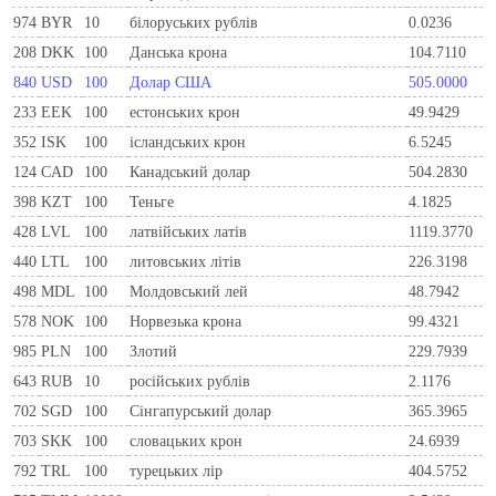
974
BYR
10
білоруських рублів
0.0236
208
DKK
100
Данська крона
104.7110
840
USD
100
Долар США
505.0000
233
EEK
100
естонських крон
49.9429
352
ISK
100
ісландських крон
6.5245
124
CAD
100
Канадський долар
504.2830
398
KZT
100
Теньге
4.1825
428
LVL
100
латвійських латів
1119.3770
440
LTL
100
литовських літів
226.3198
498
MDL
100
Молдовський лей
48.7942
578
NOK
100
Норвезька крона
99.4321
985
PLN
100
Злотий
229.7939
643
RUB
10
російських рублів
2.1176
702
SGD
100
Сінгапурський долар
365.3965
703
SKK
100
словацьких крон
24.6939
792
TRL
100
турецьких лір
404.5752