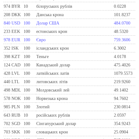
974
BYR
10
білоруських рублів
0.0228
208
DKK
100
Данська крона
101.8237
840
USD
100
Долар США
484.0700
233
EEK
100
естонських крон
48.5320
978
EUR
100
Євро
759.3606
352
ISK
100
ісландських крон
6.3002
398
KZT
100
Теньге
4.0178
124
CAD
100
Канадський долар
475.4026
428
LVL
100
латвійських латів
1079.5573
440
LTL
100
литовських літів
219.9260
498
MDL
100
Молдовський лей
49.1402
578
NOK
100
Норвезька крона
94.7602
985
PLN
100
Злотий
230.0814
643
RUB
10
російських рублів
2.0597
702
SGD
100
Сінгапурський долар
354.9243
703
SKK
100
словацьких крон
25.0904