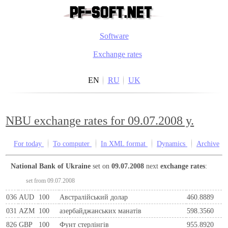
Software
Exchange rates
EN
RU
UK
NBU exchange rates for 09.07.2008 y.
For today
To computer
In XML format
Dynamics
Archive
National Bank of Ukraine
set on
09.07.2008
next
exchange rates
:
set from 09.07.2008
036
AUD
100
Австралійський долар
460.8889
031
AZM
100
азербайджанських манатів
598.3560
826
GBP
100
Фунт стерлінгів
955.8920