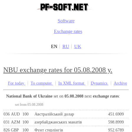
Software
Exchange rates
EN
RU
UK
NBU exchange rates for 05.08.2008 y.
For today
To computer
In XML format
Dynamics
Archive
National Bank of Ukraine
set on
05.08.2008
next
exchange rates
:
set from 05.08.2008
036
AUD
100
Австралійський долар
451.6909
031
AZM
100
азербайджанських манатів
598.8999
826
GBP
100
Фунт стерлінгів
952.6789