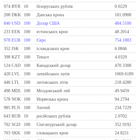
974
BYR
10
білоруських рублів
0.0229
208
DKK
100
Данська крона
101.0908
840
USD
100
Долар США
484.5100
233
EEK
100
естонських крон
48.2014
978
EUR
100
Євро
754.1883
352
ISK
100
ісландських крон
6.0846
398
KZT
100
Теньге
4.0329
124
CAD
100
Канадський долар
470.3388
428
LVL
100
латвійських латів
1069.6189
440
LTL
100
литовських літів
218.4280
498
MDL
100
Молдовський лей
49.9459
578
NOK
100
Норвезька крона
94.2794
985
PLN
100
Злотий
234.7229
643
RUB
10
російських рублів
2.0702
702
SGD
100
Сінгапурський долар
352.9192
703
SKK
100
словацьких крон
24.8211