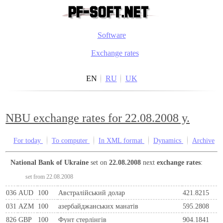
Software
Exchange rates
EN
RU
UK
NBU exchange rates for 22.08.2008 y.
For today
To computer
In XML format
Dynamics
Archive
National Bank of Ukraine
set on
22.08.2008
next
exchange rates
:
set from 22.08.2008
036
AUD
100
Австралійський долар
421.8215
031
AZM
100
азербайджанських манатів
595.2808
826
GBP
100
Фунт стерлінгів
904.1841