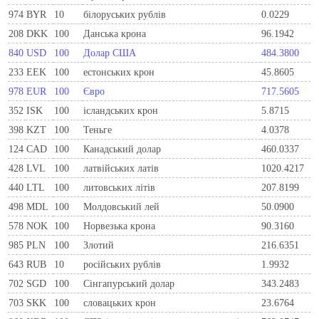
974
BYR
10
білоруських рублів
0.0229
208
DKK
100
Данська крона
96.1942
840
USD
100
Долар США
484.3800
233
EEK
100
естонських крон
45.8605
978
EUR
100
Євро
717.5605
352
ISK
100
ісландських крон
5.8715
398
KZT
100
Теньге
4.0378
124
CAD
100
Канадський долар
460.0337
428
LVL
100
латвійських латів
1020.4217
440
LTL
100
литовських літів
207.8199
498
MDL
100
Молдовський лей
50.0900
578
NOK
100
Норвезька крона
90.3160
985
PLN
100
Злотий
216.6351
643
RUB
10
російських рублів
1.9932
702
SGD
100
Сінгапурський долар
343.2483
703
SKK
100
словацьких крон
23.6764