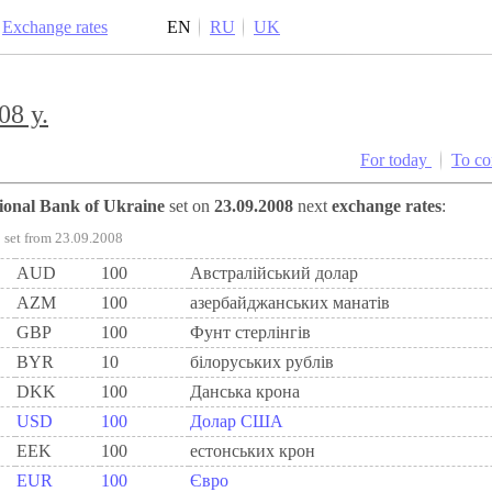
Exchange rates
EN
RU
UK
08 y.
For today
To c
tional Bank of Ukraine
set on
23.09.2008
next
exchange rates
:
set from 23.09.2008
AUD
100
Австралійський долар
AZM
100
азербайджанських манатів
GBP
100
Фунт стерлінгів
BYR
10
білоруських рублів
DKK
100
Данська крона
USD
100
Долар США
EEK
100
естонських крон
EUR
100
Євро