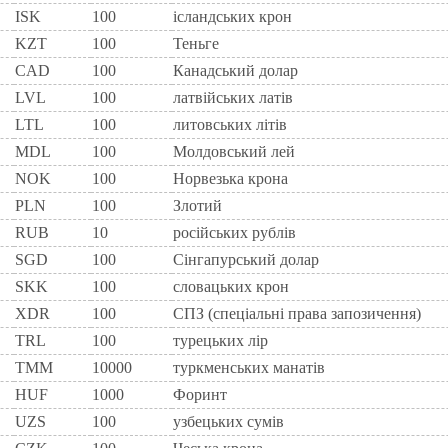
ISK
100
ісландських крон
KZT
100
Теньге
CAD
100
Канадський долар
LVL
100
латвійських латів
LTL
100
литовських літів
MDL
100
Молдовський лей
NOK
100
Норвезька крона
PLN
100
Злотий
RUB
10
російських рублів
SGD
100
Сінгапурський долар
SKK
100
словацьких крон
XDR
100
СПЗ (спеціальні права запозичення)
TRL
100
турецьких лір
TMM
10000
туркменських манатів
HUF
1000
Форинт
UZS
100
узбецьких сумів