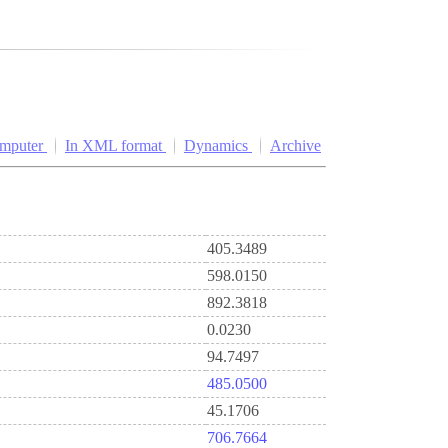
omputer
In XML format
Dynamics
Archive
405.3489
598.0150
892.3818
0.0230
94.7497
485.0500
45.1706
706.7664