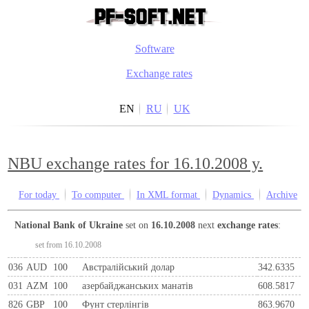
Software
Exchange rates
EN
RU
UK
NBU exchange rates for 16.10.2008 y.
For today
To computer
In XML format
Dynamics
Archive
National Bank of Ukraine
set on
16.10.2008
next
exchange rates
:
set from 16.10.2008
036
AUD
100
Австралійський долар
342.6335
031
AZM
100
азербайджанських манатів
608.5817
826
GBP
100
Фунт стерлінгів
863.9670