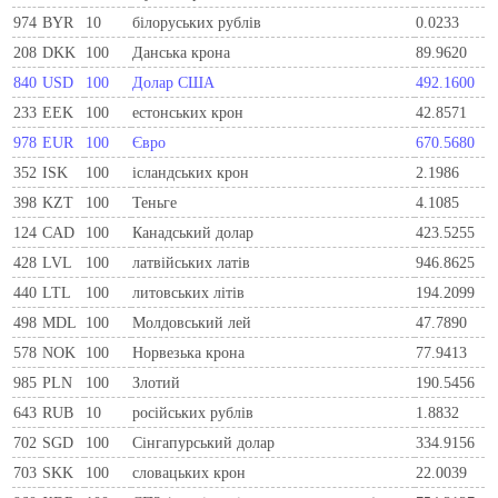
974
BYR
10
білоруських рублів
0.0233
208
DKK
100
Данська крона
89.9620
840
USD
100
Долар США
492.1600
233
EEK
100
естонських крон
42.8571
978
EUR
100
Євро
670.5680
352
ISK
100
ісландських крон
2.1986
398
KZT
100
Теньге
4.1085
124
CAD
100
Канадський долар
423.5255
428
LVL
100
латвійських латів
946.8625
440
LTL
100
литовських літів
194.2099
498
MDL
100
Молдовський лей
47.7890
578
NOK
100
Норвезька крона
77.9413
985
PLN
100
Злотий
190.5456
643
RUB
10
російських рублів
1.8832
702
SGD
100
Сінгапурський долар
334.9156
703
SKK
100
словацьких крон
22.0039