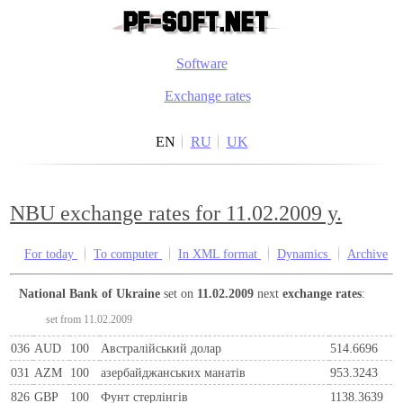
Software
Exchange rates
EN
RU
UK
NBU exchange rates for 11.02.2009 y.
For today
To computer
In XML format
Dynamics
Archive
National Bank of Ukraine
set on
11.02.2009
next
exchange rates
:
set from 11.02.2009
036
AUD
100
Австралійський долар
514.6696
031
AZM
100
азербайджанських манатів
953.3243
826
GBP
100
Фунт стерлінгів
1138.3639