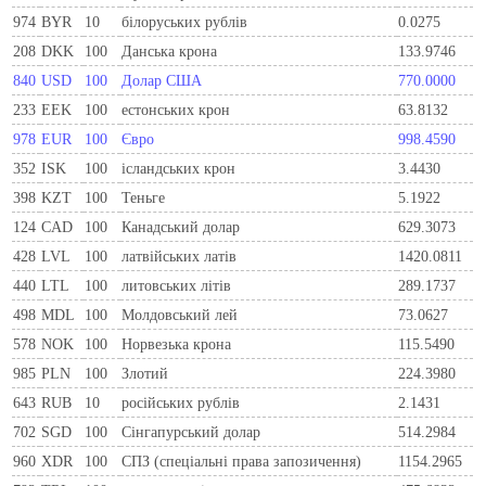
974
BYR
10
білоруських рублів
0.0275
208
DKK
100
Данська крона
133.9746
840
USD
100
Долар США
770.0000
233
EEK
100
естонських крон
63.8132
978
EUR
100
Євро
998.4590
352
ISK
100
ісландських крон
3.4430
398
KZT
100
Теньге
5.1922
124
CAD
100
Канадський долар
629.3073
428
LVL
100
латвійських латів
1420.0811
440
LTL
100
литовських літів
289.1737
498
MDL
100
Молдовський лей
73.0627
578
NOK
100
Норвезька крона
115.5490
985
PLN
100
Злотий
224.3980
643
RUB
10
російських рублів
2.1431
702
SGD
100
Сінгапурський долар
514.2984
960
XDR
100
СПЗ (спеціальні права запозичення)
1154.2965