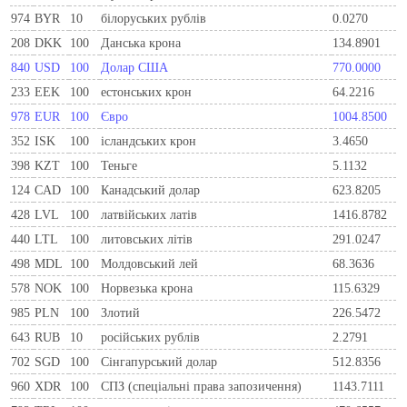
974
BYR
10
білоруських рублів
0.0270
208
DKK
100
Данська крона
134.8901
840
USD
100
Долар США
770.0000
233
EEK
100
естонських крон
64.2216
978
EUR
100
Євро
1004.8500
352
ISK
100
ісландських крон
3.4650
398
KZT
100
Теньге
5.1132
124
CAD
100
Канадський долар
623.8205
428
LVL
100
латвійських латів
1416.8782
440
LTL
100
литовських літів
291.0247
498
MDL
100
Молдовський лей
68.3636
578
NOK
100
Норвезька крона
115.6329
985
PLN
100
Злотий
226.5472
643
RUB
10
російських рублів
2.2791
702
SGD
100
Сінгапурський долар
512.8356
960
XDR
100
СПЗ (спеціальні права запозичення)
1143.7111