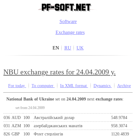
Software
Exchange rates
EN
RU
UK
NBU exchange rates for 24.04.2009 y.
For today
To computer
In XML format
Dynamics
Archive
National Bank of Ukraine
set on
24.04.2009
next
exchange rates
:
set from 24.04.2009
036
AUD
100
Австралійський долар
548.9784
031
AZM
100
азербайджанських манатів
958.3074
826
GBP
100
Фунт стерлінгів
1120.4839