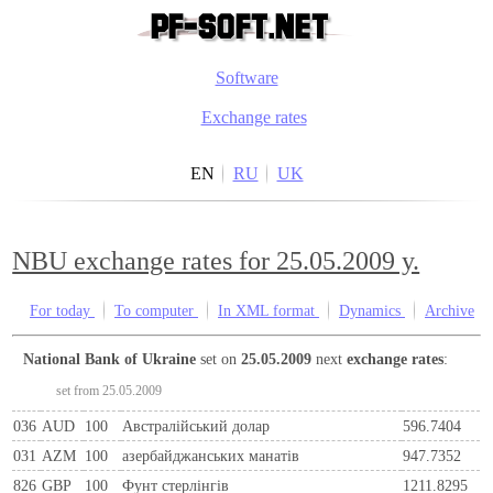
Software
Exchange rates
EN
RU
UK
NBU exchange rates for 25.05.2009 y.
For today
To computer
In XML format
Dynamics
Archive
National Bank of Ukraine
set on
25.05.2009
next
exchange rates
:
set from 25.05.2009
036
AUD
100
Австралійський долар
596.7404
031
AZM
100
азербайджанських манатів
947.7352
826
GBP
100
Фунт стерлінгів
1211.8295