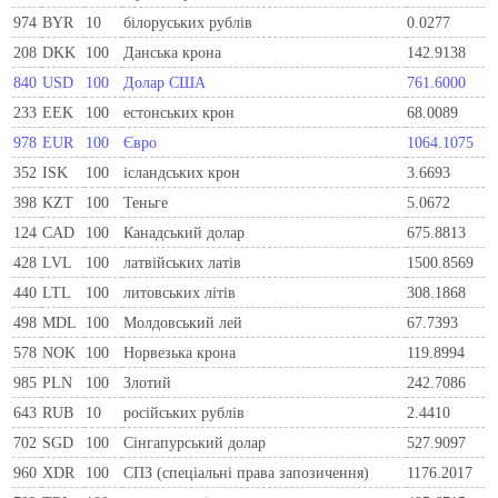
974
BYR
10
білоруських рублів
0.0277
208
DKK
100
Данська крона
142.9138
840
USD
100
Долар США
761.6000
233
EEK
100
естонських крон
68.0089
978
EUR
100
Євро
1064.1075
352
ISK
100
ісландських крон
3.6693
398
KZT
100
Теньге
5.0672
124
CAD
100
Канадський долар
675.8813
428
LVL
100
латвійських латів
1500.8569
440
LTL
100
литовських літів
308.1868
498
MDL
100
Молдовський лей
67.7393
578
NOK
100
Норвезька крона
119.8994
985
PLN
100
Злотий
242.7086
643
RUB
10
російських рублів
2.4410
702
SGD
100
Сінгапурський долар
527.9097
960
XDR
100
СПЗ (спеціальні права запозичення)
1176.2017