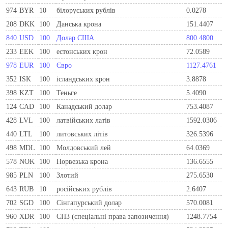
974
BYR
10
білоруських рублів
0.0278
208
DKK
100
Данська крона
151.4407
840
USD
100
Долар США
800.4800
233
EEK
100
естонських крон
72.0589
978
EUR
100
Євро
1127.4761
352
ISK
100
ісландських крон
3.8878
398
KZT
100
Теньге
5.4090
124
CAD
100
Канадський долар
753.4087
428
LVL
100
латвійських латів
1592.0306
440
LTL
100
литовських літів
326.5396
498
MDL
100
Молдовський лей
64.0369
578
NOK
100
Норвезька крона
136.6555
985
PLN
100
Злотий
275.6530
643
RUB
10
російських рублів
2.6407
702
SGD
100
Сінгапурський долар
570.0081
960
XDR
100
СПЗ (спеціальні права запозичення)
1248.7754