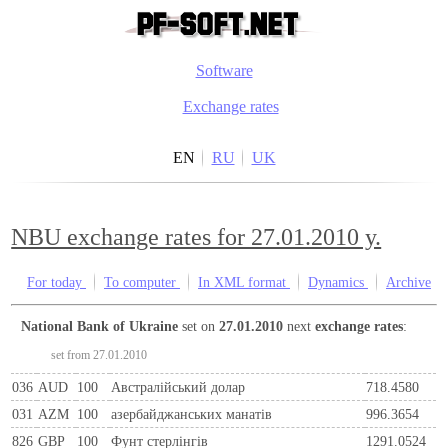
Software
Exchange rates
EN
RU
UK
NBU exchange rates for 27.01.2010 y.
For today
To computer
In XML format
Dynamics
Archive
National Bank of Ukraine
set on
27.01.2010
next
exchange rates
:
set from 27.01.2010
036
AUD
100
Австралійський долар
718.4580
031
AZM
100
азербайджанських манатів
996.3654
826
GBP
100
Фунт стерлінгів
1291.0524