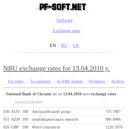
Software
Exchange rates
EN
RU
UK
NBU exchange rates for 13.04.2010 y.
For today
To computer
In XML format
Dynamics
Archive
National Bank of Ukraine
set on
13.04.2010
next
exchange rates
:
set from 13.04.2010
036
AUD
100
Австралійський долар
735.7807
031
AZM
100
азербайджанських манатів
986.4966
826
GBP
100
Фунт стерлінгів
1220.1870