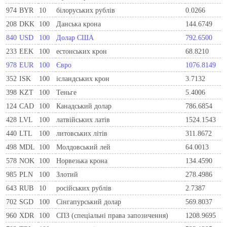
974
BYR
10
білоруських рублів
0.0266
208
DKK
100
Данська крона
144.6749
840
USD
100
Долар США
792.6500
233
EEK
100
естонських крон
68.8210
978
EUR
100
Євро
1076.8149
352
ISK
100
ісландських крон
3.7132
398
KZT
100
Теньге
5.4006
124
CAD
100
Канадський долар
786.6854
428
LVL
100
латвійських латів
1524.1543
440
LTL
100
литовських літів
311.8672
498
MDL
100
Молдовський лей
64.0013
578
NOK
100
Норвезька крона
134.4590
985
PLN
100
Злотий
278.4986
643
RUB
10
російських рублів
2.7387
702
SGD
100
Сінгапурський долар
569.8037
960
XDR
100
СПЗ (спеціальні права запозичення)
1208.9695