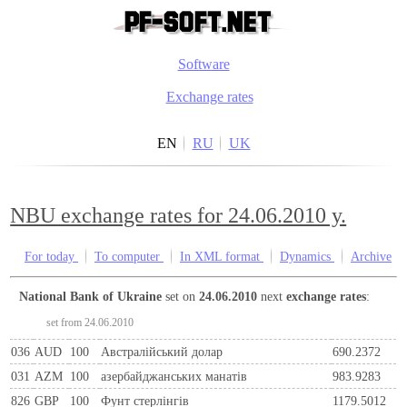
Software
Exchange rates
EN
RU
UK
NBU exchange rates for 24.06.2010 y.
For today
To computer
In XML format
Dynamics
Archive
National Bank of Ukraine
set on
24.06.2010
next
exchange rates
:
set from 24.06.2010
036
AUD
100
Австралійський долар
690.2372
031
AZM
100
азербайджанських манатів
983.9283
826
GBP
100
Фунт стерлінгів
1179.5012