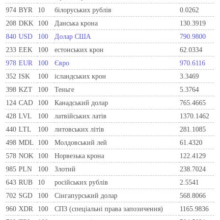
974
BYR
10
білоруських рублів
0.0262
208
DKK
100
Данська крона
130.3919
840
USD
100
Долар США
790.9800
233
EEK
100
естонських крон
62.0334
978
EUR
100
Євро
970.6116
352
ISK
100
ісландських крон
3.3469
398
KZT
100
Теньге
5.3764
124
CAD
100
Канадський долар
765.4665
428
LVL
100
латвійських латів
1370.1462
440
LTL
100
литовських літів
281.1085
498
MDL
100
Молдовський лей
61.4320
578
NOK
100
Норвезька крона
122.4129
985
PLN
100
Злотий
238.7024
643
RUB
10
російських рублів
2.5541
702
SGD
100
Сінгапурський долар
568.8066
960
XDR
100
СПЗ (спеціальні права запозичення)
1165.9836