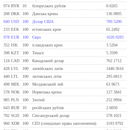
974
BYR
10
білоруських рублів
0.0265
208
DKK
100
Данська крона
136.9895
840
USD
100
Долар США
789.5200
233
EEK
100
естонських крон
65.2492
978
EUR
100
Євро
1020.9283
352
ISK
100
ісландських крон
3.5204
398
KZT
100
Теньге
5.3599
124
CAD
100
Канадський долар
762.1712
428
LVL
100
латвійських латів
1440.3616
440
LTL
100
литовських літів
295.6813
498
MDL
100
Молдовський лей
63.9671
578
NOK
100
Норвезька крона
127.5841
985
PLN
100
Злотий
252.9994
643
RUB
10
російських рублів
2.6056
702
SGD
100
Сінгапурський долар
578.1021
960
XDR
100
СПЗ (спеціальні права запозичення)
1193.9792