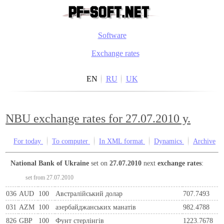
Software
Exchange rates
EN
RU
UK
NBU exchange rates for 27.07.2010 y.
For today
To computer
In XML format
Dynamics
Archive
National Bank of Ukraine
set on
27.07.2010
next
exchange rates
:
set from 27.07.2010
036
AUD
100
Австралійський долар
707.7493
031
AZM
100
азербайджанських манатів
982.4788
826
GBP
100
Фунт стерлінгів
1223.7678