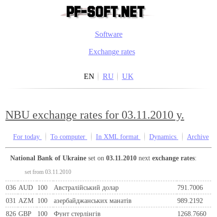
Software
Exchange rates
EN
RU
UK
NBU exchange rates for 03.11.2010 y.
For today
To computer
In XML format
Dynamics
Archive
National Bank of Ukraine
set on
03.11.2010
next
exchange rates
:
set from 03.11.2010
036
AUD
100
Австралійський долар
791.7006
031
AZM
100
азербайджанських манатів
989.2192
826
GBP
100
Фунт стерлінгів
1268.7660