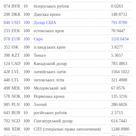
974
BYR
10
білоруських рублів
0.0263
208
DKK
100
Данська крона
148.8712
840
USD
100
Долар США
791.8700
233
EEK
100
естонських крон
70.9447
978
EUR
100
Євро
1110.0434
352
ISK
100
ісландських крон
3.8277
398
KZT
100
Теньге
5.3657
124
CAD
100
Канадський долар
783.4863
428
LVL
100
латвійських латів
1564.1022
440
LTL
100
литовських літів
321.4908
498
MDL
100
Молдовський лей
67.0576
578
NOK
100
Норвезька крона
135.3216
985
PLN
100
Злотий
280.6826
643
RUB
10
російських рублів
2.5715
702
SGD
100
Сінгапурський долар
614.7441
960
XDR
100
СПЗ (спеціальні права запозичення)
1248.8980