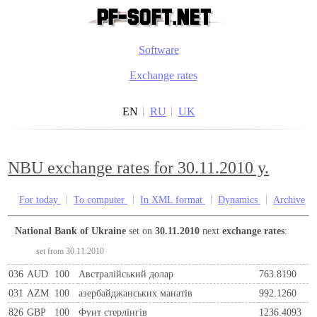
Software
Exchange rates
EN
RU
UK
NBU exchange rates for 30.11.2010 y.
For today
To computer
In XML format
Dynamics
Archive
National Bank of Ukraine
set on
30.11.2010
next
exchange rates
:
set from 30.11.2010
036
AUD
100
Австралійський долар
763.8190
031
AZM
100
азербайджанських манатів
992.1260
826
GBP
100
Фунт стерлінгів
1236.4093