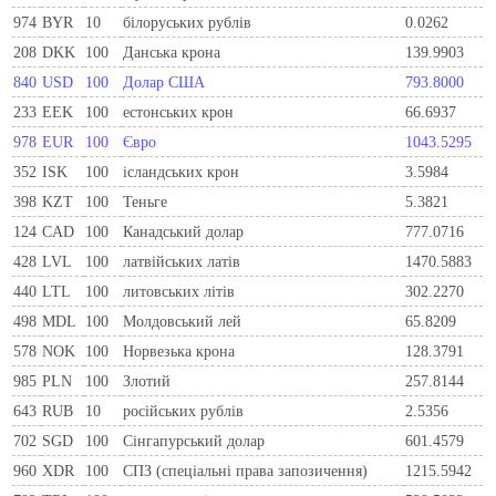
974
BYR
10
білоруських рублів
0.0262
208
DKK
100
Данська крона
139.9903
840
USD
100
Долар США
793.8000
233
EEK
100
естонських крон
66.6937
978
EUR
100
Євро
1043.5295
352
ISK
100
ісландських крон
3.5984
398
KZT
100
Теньге
5.3821
124
CAD
100
Канадський долар
777.0716
428
LVL
100
латвійських латів
1470.5883
440
LTL
100
литовських літів
302.2270
498
MDL
100
Молдовський лей
65.8209
578
NOK
100
Норвезька крона
128.3791
985
PLN
100
Злотий
257.8144
643
RUB
10
російських рублів
2.5356
702
SGD
100
Сінгапурський долар
601.4579
960
XDR
100
СПЗ (спеціальні права запозичення)
1215.5942