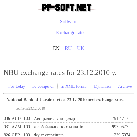
Software
Exchange rates
EN
RU
UK
NBU exchange rates for 23.12.2010 y.
For today
To computer
In XML format
Dynamics
Archive
National Bank of Ukraine
set on
23.12.2010
next
exchange rates
:
set from 23.12.2010
036
AUD
100
Австралійський долар
794.4717
031
AZM
100
азербайджанських манатів
997.0577
826
GBP
100
Фунт стерлінгів
1229.5974