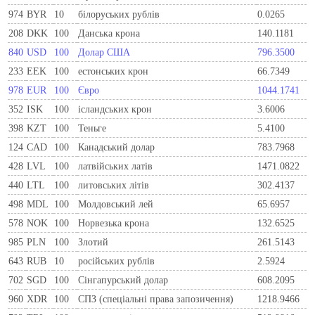
974
BYR
10
білоруських рублів
0.0265
208
DKK
100
Данська крона
140.1181
840
USD
100
Долар США
796.3500
233
EEK
100
естонських крон
66.7349
978
EUR
100
Євро
1044.1741
352
ISK
100
ісландських крон
3.6006
398
KZT
100
Теньге
5.4100
124
CAD
100
Канадський долар
783.7968
428
LVL
100
латвійських латів
1471.0822
440
LTL
100
литовських літів
302.4137
498
MDL
100
Молдовський лей
65.6957
578
NOK
100
Норвезька крона
132.6525
985
PLN
100
Злотий
261.5143
643
RUB
10
російських рублів
2.5924
702
SGD
100
Сінгапурський долар
608.2095
960
XDR
100
СПЗ (спеціальні права запозичення)
1218.9466