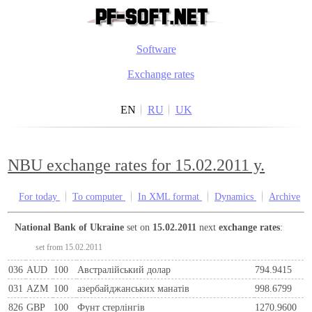
Software
Exchange rates
EN
RU
UK
NBU exchange rates for 15.02.2011 y.
For today
To computer
In XML format
Dynamics
Archive
National Bank of Ukraine
set on
15.02.2011
next
exchange rates
:
set from 15.02.2011
036
AUD
100
Австралійський долар
794.9415
031
AZM
100
азербайджанських манатів
998.6799
826
GBP
100
Фунт стерлінгів
1270.9600