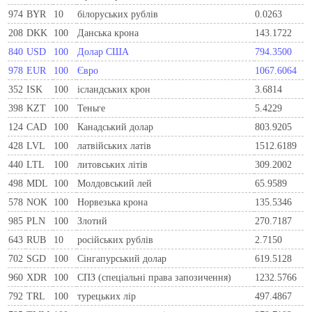
974
BYR
10
білоруських рублів
0.0263
208
DKK
100
Данська крона
143.1722
840
USD
100
Долар США
794.3500
978
EUR
100
Євро
1067.6064
352
ISK
100
ісландських крон
3.6814
398
KZT
100
Теньге
5.4229
124
CAD
100
Канадський долар
803.9205
428
LVL
100
латвійських латів
1512.6189
440
LTL
100
литовських літів
309.2002
498
MDL
100
Молдовський лей
65.9589
578
NOK
100
Норвезька крона
135.5346
985
PLN
100
Злотий
270.7187
643
RUB
10
російських рублів
2.7150
702
SGD
100
Сінгапурський долар
619.5128
960
XDR
100
СПЗ (спеціальні права запозичення)
1232.5766
792
TRL
100
турецьких лір
497.4867