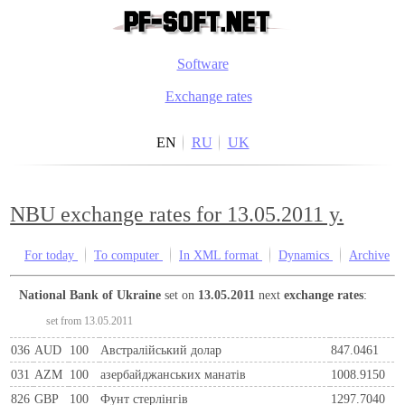
Software
Exchange rates
EN
RU
UK
NBU exchange rates for 13.05.2011 y.
For today
To computer
In XML format
Dynamics
Archive
National Bank of Ukraine
set on
13.05.2011
next
exchange rates
:
set from 13.05.2011
036
AUD
100
Австралійський долар
847.0461
031
AZM
100
азербайджанських манатів
1008.9150
826
GBP
100
Фунт стерлінгів
1297.7040