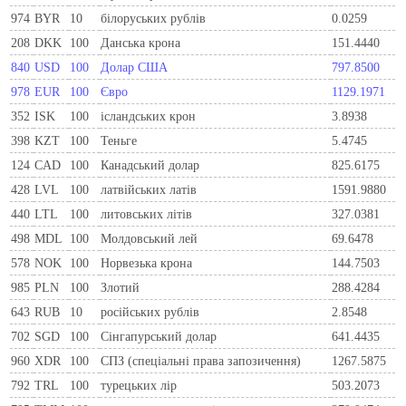
974
BYR
10
білоруських рублів
0.0259
208
DKK
100
Данська крона
151.4440
840
USD
100
Долар США
797.8500
978
EUR
100
Євро
1129.1971
352
ISK
100
ісландських крон
3.8938
398
KZT
100
Теньге
5.4745
124
CAD
100
Канадський долар
825.6175
428
LVL
100
латвійських латів
1591.9880
440
LTL
100
литовських літів
327.0381
498
MDL
100
Молдовський лей
69.6478
578
NOK
100
Норвезька крона
144.7503
985
PLN
100
Злотий
288.4284
643
RUB
10
російських рублів
2.8548
702
SGD
100
Сінгапурський долар
641.4435
960
XDR
100
СПЗ (спеціальні права запозичення)
1267.5875
792
TRL
100
турецьких лір
503.2073