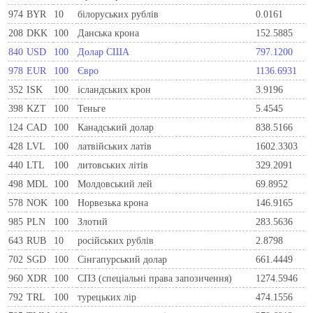
974
BYR
10
білоруських рублів
0.0161
208
DKK
100
Данська крона
152.5885
840
USD
100
Долар США
797.1200
978
EUR
100
Євро
1136.6931
352
ISK
100
ісландських крон
3.9196
398
KZT
100
Теньге
5.4545
124
CAD
100
Канадський долар
838.5166
428
LVL
100
латвійських латів
1602.3303
440
LTL
100
литовських літів
329.2091
498
MDL
100
Молдовський лей
69.8952
578
NOK
100
Норвезька крона
146.9165
985
PLN
100
Злотий
283.5636
643
RUB
10
російських рублів
2.8798
702
SGD
100
Сінгапурський долар
661.4449
960
XDR
100
СПЗ (спеціальні права запозичення)
1274.5946
792
TRL
100
турецьких лір
474.1556