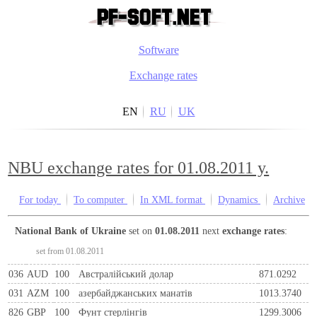
Software
Exchange rates
EN
RU
UK
NBU exchange rates for 01.08.2011 y.
For today
To computer
In XML format
Dynamics
Archive
National Bank of Ukraine
set on
01.08.2011
next
exchange rates
:
set from 01.08.2011
036
AUD
100
Австралійський долар
871.0292
031
AZM
100
азербайджанських манатів
1013.3740
826
GBP
100
Фунт стерлінгів
1299.3006