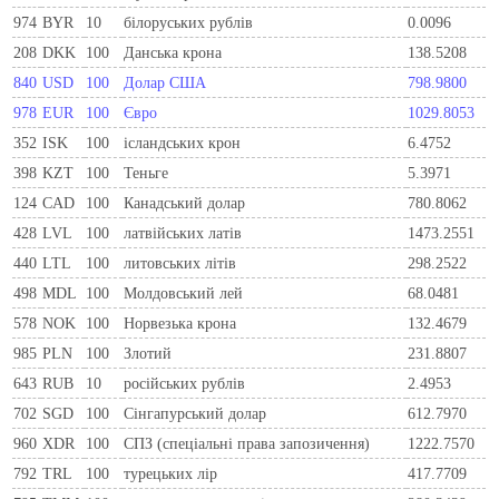
974
BYR
10
білоруських рублів
0.0096
208
DKK
100
Данська крона
138.5208
840
USD
100
Долар США
798.9800
978
EUR
100
Євро
1029.8053
352
ISK
100
ісландських крон
6.4752
398
KZT
100
Теньге
5.3971
124
CAD
100
Канадський долар
780.8062
428
LVL
100
латвійських латів
1473.2551
440
LTL
100
литовських літів
298.2522
498
MDL
100
Молдовський лей
68.0481
578
NOK
100
Норвезька крона
132.4679
985
PLN
100
Злотий
231.8807
643
RUB
10
російських рублів
2.4953
702
SGD
100
Сінгапурський долар
612.7970
960
XDR
100
СПЗ (спеціальні права запозичення)
1222.7570
792
TRL
100
турецьких лір
417.7709