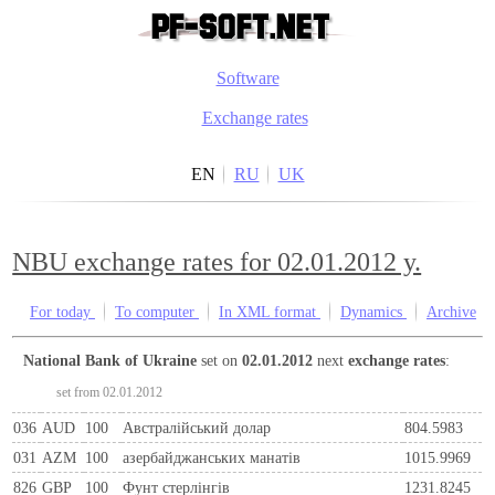
Software
Exchange rates
EN
RU
UK
NBU exchange rates for 02.01.2012 y.
For today
To computer
In XML format
Dynamics
Archive
National Bank of Ukraine
set on
02.01.2012
next
exchange rates
:
set from 02.01.2012
036
AUD
100
Австралійський долар
804.5983
031
AZM
100
азербайджанських манатів
1015.9969
826
GBP
100
Фунт стерлінгів
1231.8245