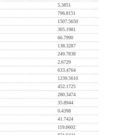
5.3851
796.8151
1507.5650
305.1981
66.7990
138.3287
249.7838
2.6729
633.4764
1239.5610
452.1725
280.3474
35.8944
0.4398
41.7424
119.6602