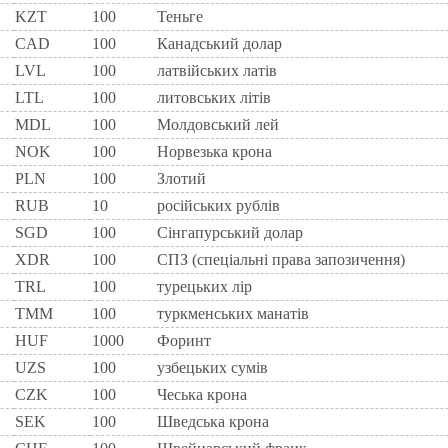
KZT
100
Теньге
CAD
100
Канадський долар
LVL
100
латвійських латів
LTL
100
литовських літів
MDL
100
Молдовський лей
NOK
100
Норвезька крона
PLN
100
Злотий
RUB
10
російських рублів
SGD
100
Сінгапурський долар
XDR
100
СПЗ (спеціальні права запозичення)
TRL
100
турецьких лір
TMM
100
туркменських манатів
HUF
1000
Форинт
UZS
100
узбецьких сумів
CZK
100
Чеська крона
SEK
100
Шведська крона