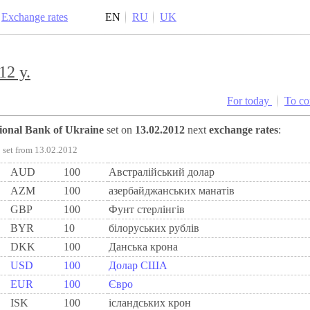
Exchange rates
EN
RU
UK
12 y.
For today
To c
tional Bank of Ukraine
set on
13.02.2012
next
exchange rates
:
set from 13.02.2012
AUD
100
Австралійський долар
AZM
100
азербайджанських манатів
GBP
100
Фунт стерлінгів
BYR
10
білоруських рублів
DKK
100
Данська крона
USD
100
Долар США
EUR
100
Євро
ISK
100
ісландських крон