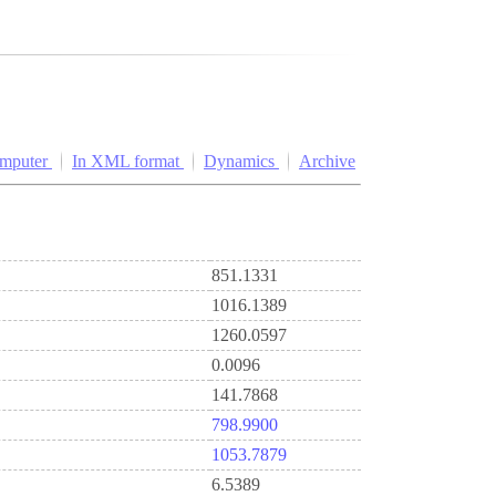
omputer
In XML format
Dynamics
Archive
851.1331
1016.1389
1260.0597
0.0096
141.7868
798.9900
1053.7879
6.5389