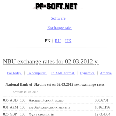
Software
Exchange rates
EN
RU
UK
NBU exchange rates for 02.03.2012 y.
For today
To computer
In XML format
Dynamics
Archive
National Bank of Ukraine
set on
02.03.2012
next
exchange rates
:
set from 02.03.2012
036
AUD
100
Австралійський долар
860.6731
031
AZM
100
азербайджанських манатів
1016.1196
826
GBP
100
Фунт стерлінгів
1273.4334