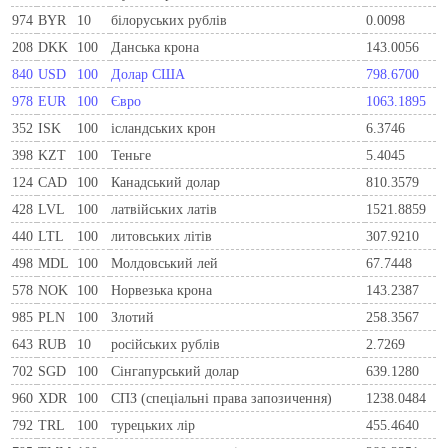
974
BYR
10
білоруських рублів
0.0098
208
DKK
100
Данська крона
143.0056
840
USD
100
Долар США
798.6700
978
EUR
100
Євро
1063.1895
352
ISK
100
ісландських крон
6.3746
398
KZT
100
Теньге
5.4045
124
CAD
100
Канадський долар
810.3579
428
LVL
100
латвійських латів
1521.8859
440
LTL
100
литовських літів
307.9210
498
MDL
100
Молдовський лей
67.7448
578
NOK
100
Норвезька крона
143.2387
985
PLN
100
Злотий
258.3567
643
RUB
10
російських рублів
2.7269
702
SGD
100
Сінгапурський долар
639.1280
960
XDR
100
СПЗ (спеціальні права запозичення)
1238.0484
792
TRL
100
турецьких лір
455.4640