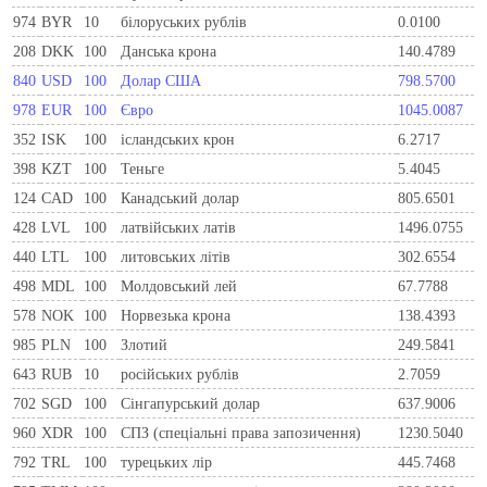
974
BYR
10
білоруських рублів
0.0100
208
DKK
100
Данська крона
140.4789
840
USD
100
Долар США
798.5700
978
EUR
100
Євро
1045.0087
352
ISK
100
ісландських крон
6.2717
398
KZT
100
Теньге
5.4045
124
CAD
100
Канадський долар
805.6501
428
LVL
100
латвійських латів
1496.0755
440
LTL
100
литовських літів
302.6554
498
MDL
100
Молдовський лей
67.7788
578
NOK
100
Норвезька крона
138.4393
985
PLN
100
Злотий
249.5841
643
RUB
10
російських рублів
2.7059
702
SGD
100
Сінгапурський долар
637.9006
960
XDR
100
СПЗ (спеціальні права запозичення)
1230.5040
792
TRL
100
турецьких лір
445.7468