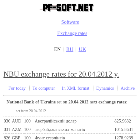
Software
Exchange rates
EN
RU
UK
NBU exchange rates for 20.04.2012 y.
For today
To computer
In XML format
Dynamics
Archive
National Bank of Ukraine
set on
20.04.2012
next
exchange rates
:
set from 20.04.2012
036
AUD
100
Австралійський долар
825.9632
031
AZM
100
азербайджанських манатів
1015.8631
826
GBP
100
Фунт стерлінгів
1278.9239