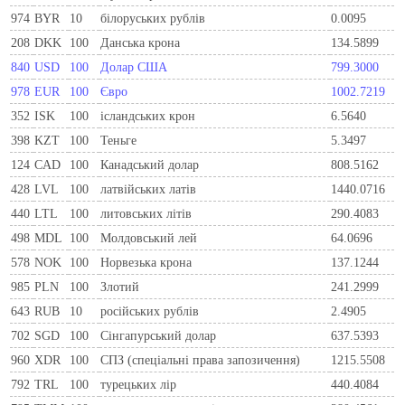
974
BYR
10
білоруських рублів
0.0095
208
DKK
100
Данська крона
134.5899
840
USD
100
Долар США
799.3000
978
EUR
100
Євро
1002.7219
352
ISK
100
ісландських крон
6.5640
398
KZT
100
Теньге
5.3497
124
CAD
100
Канадський долар
808.5162
428
LVL
100
латвійських латів
1440.0716
440
LTL
100
литовських літів
290.4083
498
MDL
100
Молдовський лей
64.0696
578
NOK
100
Норвезька крона
137.1244
985
PLN
100
Злотий
241.2999
643
RUB
10
російських рублів
2.4905
702
SGD
100
Сінгапурський долар
637.5393
960
XDR
100
СПЗ (спеціальні права запозичення)
1215.5508
792
TRL
100
турецьких лір
440.4084