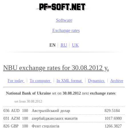
Software
Exchange rates
EN
RU
UK
NBU exchange rates for 30.08.2012 y.
For today
To computer
In XML format
Dynamics
Archive
National Bank of Ukraine
set on
30.08.2012
next
exchange rates
:
set from 30.08.2012
036
AUD
100
Австралійський долар
829.5184
031
AZM
100
азербайджанських манатів
1017.6980
826
GBP
100
Фунт стерлінгів
1266.3827