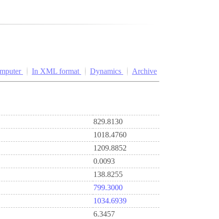
omputer
In XML format
Dynamics
Archive
829.8130
1018.4760
1209.8852
0.0093
138.8255
799.3000
1034.6939
6.3457