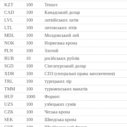
KZT
100
Теньге
CAD
100
Канадський долар
LVL
100
латвійських латів
LTL
100
литовських літів
MDL
100
Молдовський лей
NOK
100
Норвезька крона
PLN
100
Злотий
RUB
10
російських рублів
SGD
100
Сінгапурський долар
XDR
100
СПЗ (спеціальні права запозичення)
TRL
100
турецьких лір
TMM
100
туркменських манатів
HUF
1000
Форинт
UZS
100
узбецьких сумів
CZK
100
Чеська крона
SEK
100
Шведська крона