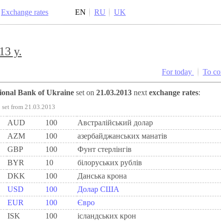
Exchange rates
EN
RU
UK
13 y.
For today
To c
tional Bank of Ukraine
set on
21.03.2013
next
exchange rates
:
set from 21.03.2013
AUD
100
Австралійський долар
AZM
100
азербайджанських манатів
GBP
100
Фунт стерлінгів
BYR
10
білоруських рублів
DKK
100
Данська крона
USD
100
Долар США
EUR
100
Євро
ISK
100
ісландських крон