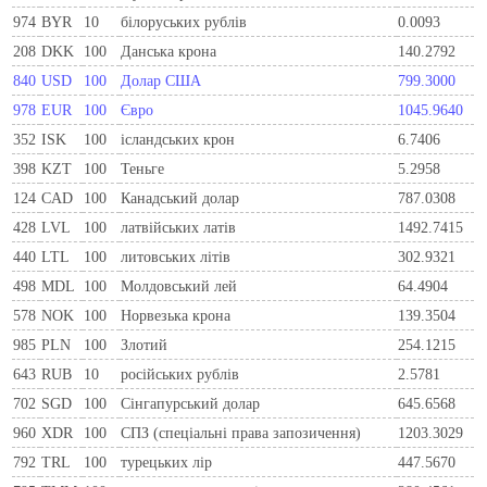
974
BYR
10
білоруських рублів
0.0093
208
DKK
100
Данська крона
140.2792
840
USD
100
Долар США
799.3000
978
EUR
100
Євро
1045.9640
352
ISK
100
ісландських крон
6.7406
398
KZT
100
Теньге
5.2958
124
CAD
100
Канадський долар
787.0308
428
LVL
100
латвійських латів
1492.7415
440
LTL
100
литовських літів
302.9321
498
MDL
100
Молдовський лей
64.4904
578
NOK
100
Норвезька крона
139.3504
985
PLN
100
Злотий
254.1215
643
RUB
10
російських рублів
2.5781
702
SGD
100
Сінгапурський долар
645.6568
960
XDR
100
СПЗ (спеціальні права запозичення)
1203.3029
792
TRL
100
турецьких лір
447.5670