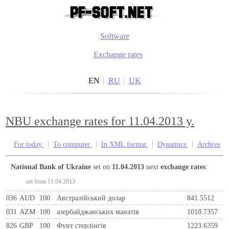
Software
Exchange rates
EN
RU
UK
NBU exchange rates for 11.04.2013 y.
For today
To computer
In XML format
Dynamics
Archive
National Bank of Ukraine
set on
11.04.2013
next
exchange rates
:
set from 11.04.2013
036
AUD
100
Австралійський долар
841.5512
031
AZM
100
азербайджанських манатів
1018.7357
826
GBP
100
Фунт стерлінгів
1223.6359