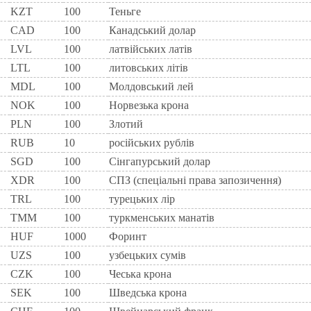
KZT
100
Теньге
CAD
100
Канадський долар
LVL
100
латвійських латів
LTL
100
литовських літів
MDL
100
Молдовський лей
NOK
100
Норвезька крона
PLN
100
Злотий
RUB
10
російських рублів
SGD
100
Сінгапурський долар
XDR
100
СПЗ (спеціальні права запозичення)
TRL
100
турецьких лір
TMM
100
туркменських манатів
HUF
1000
Форинт
UZS
100
узбецьких сумів
CZK
100
Чеська крона
SEK
100
Шведська крона