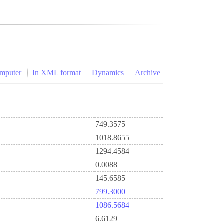
omputer
In XML format
Dynamics
Archive
749.3575
1018.8655
1294.4584
0.0088
145.6585
799.3000
1086.5684
6.6129