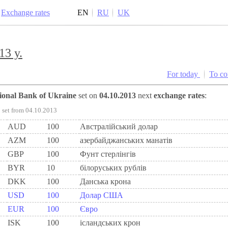
Exchange rates
EN
RU
UK
13 y.
For today
To c
tional Bank of Ukraine
set on
04.10.2013
next
exchange rates
:
set from 04.10.2013
AUD
100
Австралійський долар
AZM
100
азербайджанських манатів
GBP
100
Фунт стерлінгів
BYR
10
білоруських рублів
DKK
100
Данська крона
USD
100
Долар США
EUR
100
Євро
ISK
100
ісландських крон