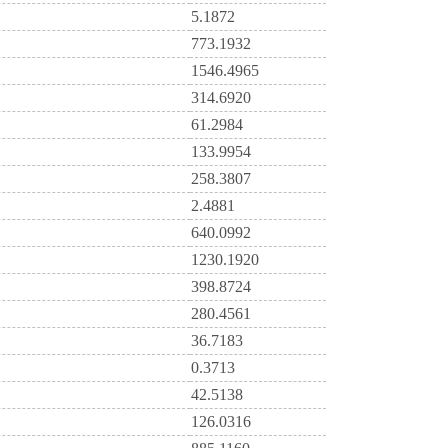
5.1872
773.1932
1546.4965
314.6920
61.2984
133.9954
258.3807
2.4881
640.0992
1230.1920
398.8724
280.4561
36.7183
0.3713
42.5138
126.0316