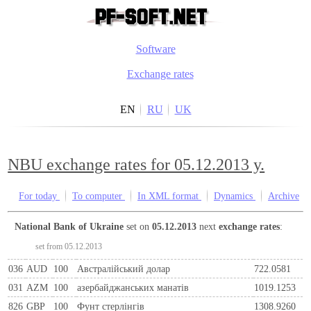
Software
Exchange rates
EN
RU
UK
NBU exchange rates for 05.12.2013 y.
For today
To computer
In XML format
Dynamics
Archive
National Bank of Ukraine
set on
05.12.2013
next
exchange rates
:
set from 05.12.2013
036
AUD
100
Австралійський долар
722.0581
031
AZM
100
азербайджанських манатів
1019.1253
826
GBP
100
Фунт стерлінгів
1308.9260