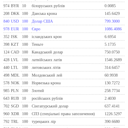
974
BYR
10
білоруських рублів
0.0085
208
DKK
100
Данська крона
145.6429
840
USD
100
Долар США
799.3000
978
EUR
100
Євро
1086.4086
352
ISK
100
ісландських крон
6.6954
398
KZT
100
Теньге
5.1735
124
CAD
100
Канадський долар
750.0750
428
LVL
100
латвійських латів
1546.2689
440
LTL
100
литовських літів
314.6457
498
MDL
100
Молдовський лей
60.9938
578
NOK
100
Норвезька крона
130.7272
985
PLN
100
Злотий
258.7734
643
RUB
10
російських рублів
2.4030
702
SGD
100
Сінгапурський долар
637.4141
960
XDR
100
СПЗ (спеціальні права запозичення)
1226.5297
792
TRL
100
турецьких лір
390.6680