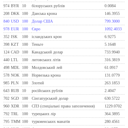
974
BYR
10
білоруських рублів
0.0084
208
DKK
100
Данська крона
146.3955
840
USD
100
Долар США
799.3000
978
EUR
100
Євро
1092.4033
352
ISK
100
ісландських крон
6.9275
398
KZT
100
Теньге
5.1648
124
CAD
100
Канадський долар
733.9940
440
LTL
100
литовських літів
316.3819
498
MDL
100
Молдовський лей
61.0917
578
NOK
100
Норвезька крона
131.0779
985
PLN
100
Злотий
263.1853
643
RUB
10
російських рублів
2.4047
702
SGD
100
Сінгапурський долар
630.5722
960
XDR
100
СПЗ (спеціальні права запозичення)
1229.0702
792
TRL
100
турецьких лір
364.3895
795
TMM
100
туркменських манатів
280.4561