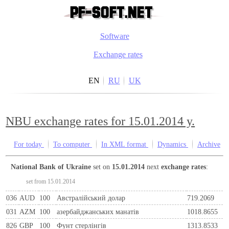
Software
Exchange rates
EN
RU
UK
NBU exchange rates for 15.01.2014 y.
For today
To computer
In XML format
Dynamics
Archive
National Bank of Ukraine
set on
15.01.2014
next
exchange rates
:
set from 15.01.2014
036
AUD
100
Австралійський долар
719.2069
031
AZM
100
азербайджанських манатів
1018.8655
826
GBP
100
Фунт стерлінгів
1313.8533