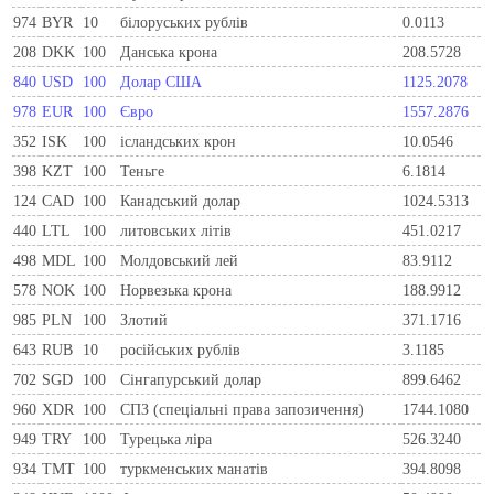
974
BYR
10
білоруських рублів
0.0113
208
DKK
100
Данська крона
208.5728
840
USD
100
Долар США
1125.2078
978
EUR
100
Євро
1557.2876
352
ISK
100
ісландських крон
10.0546
398
KZT
100
Теньге
6.1814
124
CAD
100
Канадський долар
1024.5313
440
LTL
100
литовських літів
451.0217
498
MDL
100
Молдовський лей
83.9112
578
NOK
100
Норвезька крона
188.9912
985
PLN
100
Злотий
371.1716
643
RUB
10
російських рублів
3.1185
702
SGD
100
Сінгапурський долар
899.6462
960
XDR
100
СПЗ (спеціальні права запозичення)
1744.1080
949
TRY
100
Турецька ліра
526.3240
934
TMT
100
туркменських манатів
394.8098