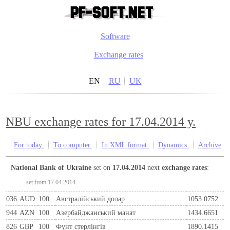
Software
Exchange rates
EN
RU
UK
NBU exchange rates for 17.04.2014 y.
For today
To computer
In XML format
Dynamics
Archive
National Bank of Ukraine
set on
17.04.2014
next
exchange rates
:
set from 17.04.2014
036
AUD
100
Австралійський долар
1053.0752
944
AZN
100
Азербайджанський манат
1434.6651
826
GBP
100
Фунт стерлінгів
1890.1415