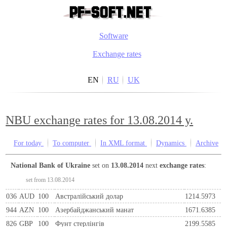
Software
Exchange rates
EN
RU
UK
NBU exchange rates for 13.08.2014 y.
For today
To computer
In XML format
Dynamics
Archive
National Bank of Ukraine
set on
13.08.2014
next
exchange rates
:
set from 13.08.2014
036
AUD
100
Австралійський долар
1214.5973
944
AZN
100
Азербайджанський манат
1671.6385
826
GBP
100
Фунт стерлінгів
2199.5585