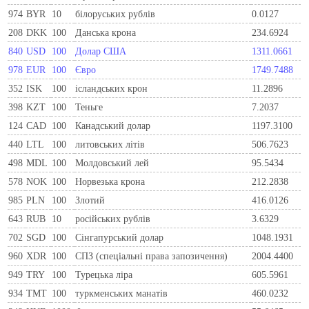
974
BYR
10
білоруських рублів
0.0127
208
DKK
100
Данська крона
234.6924
840
USD
100
Долар США
1311.0661
978
EUR
100
Євро
1749.7488
352
ISK
100
ісландських крон
11.2896
398
KZT
100
Теньге
7.2037
124
CAD
100
Канадський долар
1197.3100
440
LTL
100
литовських літів
506.7623
498
MDL
100
Молдовський лей
95.5434
578
NOK
100
Норвезька крона
212.2838
985
PLN
100
Злотий
416.0126
643
RUB
10
російських рублів
3.6329
702
SGD
100
Сінгапурський долар
1048.1931
960
XDR
100
СПЗ (спеціальні права запозичення)
2004.4400
949
TRY
100
Турецька ліра
605.5961
934
TMT
100
туркменських манатів
460.0232