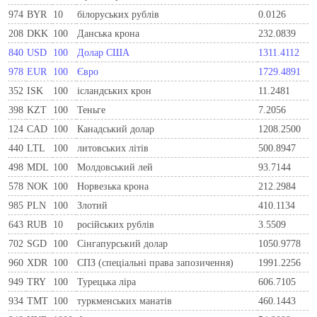
974
BYR
10
білоруських рублів
0.0126
208
DKK
100
Данська крона
232.0839
840
USD
100
Долар США
1311.4112
978
EUR
100
Євро
1729.4891
352
ISK
100
ісландських крон
11.2481
398
KZT
100
Теньге
7.2056
124
CAD
100
Канадський долар
1208.2500
440
LTL
100
литовських літів
500.8947
498
MDL
100
Молдовський лей
93.7144
578
NOK
100
Норвезька крона
212.2984
985
PLN
100
Злотий
410.1134
643
RUB
10
російських рублів
3.5509
702
SGD
100
Сінгапурський долар
1050.9778
960
XDR
100
СПЗ (спеціальні права запозичення)
1991.2256
949
TRY
100
Турецька ліра
606.7105
934
TMT
100
туркменських манатів
460.1443