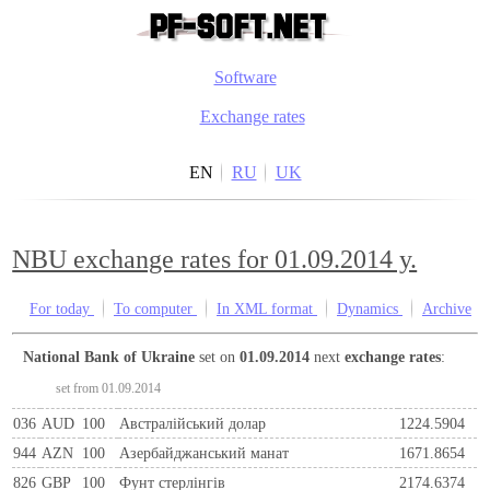
Software
Exchange rates
EN
RU
UK
NBU exchange rates for 01.09.2014 y.
For today
To computer
In XML format
Dynamics
Archive
National Bank of Ukraine
set on
01.09.2014
next
exchange rates
:
set from 01.09.2014
036
AUD
100
Австралійський долар
1224.5904
944
AZN
100
Азербайджанський манат
1671.8654
826
GBP
100
Фунт стерлінгів
2174.6374