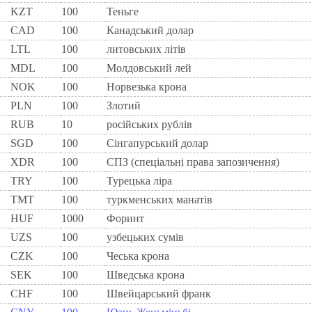
KZT
100
Теньге
CAD
100
Канадський долар
LTL
100
литовських літів
MDL
100
Молдовський лей
NOK
100
Норвезька крона
PLN
100
Злотий
RUB
10
російських рублів
SGD
100
Сінгапурський долар
XDR
100
СПЗ (спеціальні права запозичення)
TRY
100
Турецька ліра
TMT
100
туркменських манатів
HUF
1000
Форинт
UZS
100
узбецьких сумів
CZK
100
Чеська крона
SEK
100
Шведська крона
CHF
100
Швейцарський франк