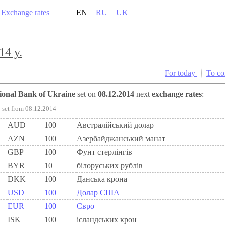
Exchange rates
EN
RU
UK
14 y.
For today
To c
tional Bank of Ukraine
set on
08.12.2014
next
exchange rates
:
set from 08.12.2014
AUD
100
Австралійський долар
AZN
100
Азербайджанський манат
GBP
100
Фунт стерлінгів
BYR
10
білоруських рублів
DKK
100
Данська крона
USD
100
Долар США
EUR
100
Євро
ISK
100
ісландських крон