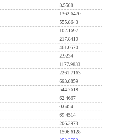
8.5588
1362.6470
555.8643
102.1697
217.8410
461.0570
2.9234
1177.9833
2261.7163
693.8859
544.7618
62.4667
0.6454
69.4514
206.3973
1596.6128