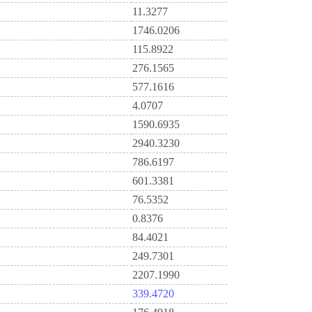
11.3277
1746.0206
115.8922
276.1565
577.1616
4.0707
1590.6935
2940.3230
786.6197
601.3381
76.5352
0.8376
84.4021
249.7301
2207.1990
339.4720