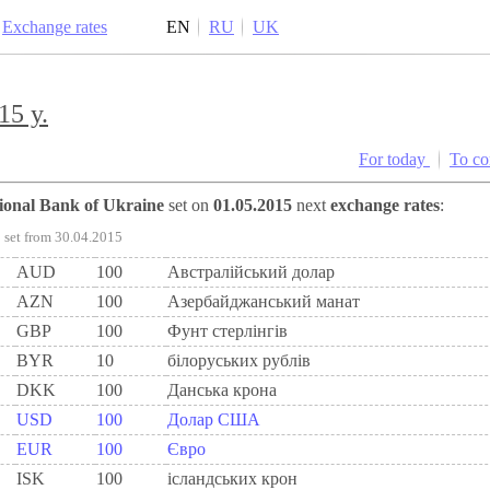
Exchange rates
EN
RU
UK
15 y.
For today
To c
tional Bank of Ukraine
set on
01.05.2015
next
exchange rates
:
set from 30.04.2015
AUD
100
Австралійський долар
AZN
100
Азербайджанський манат
GBP
100
Фунт стерлінгів
BYR
10
білоруських рублів
DKK
100
Данська крона
USD
100
Долар США
EUR
100
Євро
ISK
100
ісландських крон