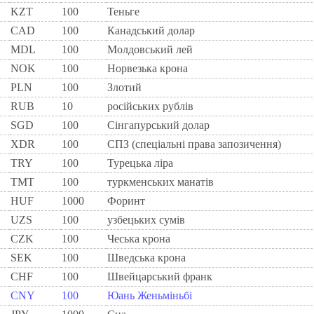
KZT
100
Теньге
CAD
100
Канадський долар
MDL
100
Молдовський лей
NOK
100
Норвезька крона
PLN
100
Злотий
RUB
10
російських рублів
SGD
100
Сінгапурський долар
XDR
100
СПЗ (спеціальні права запозичення)
TRY
100
Турецька ліра
TMT
100
туркменських манатів
HUF
1000
Форинт
UZS
100
узбецьких сумів
CZK
100
Чеська крона
SEK
100
Шведська крона
CHF
100
Швейцарський франк
CNY
100
Юань Женьміньбі