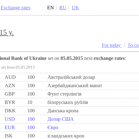
Exchange rates
EN
RU
UK
15 y.
For today
To c
tional Bank of Ukraine
set on
05.05.2015
next
exchange rates
:
set from 05.05.2015
AUD
100
Австралійський долар
AZN
100
Азербайджанський манат
GBP
100
Фунт стерлінгів
BYR
10
білоруських рублів
DKK
100
Данська крона
USD
100
Долар США
EUR
100
Євро
ISK
100
ісландських крон