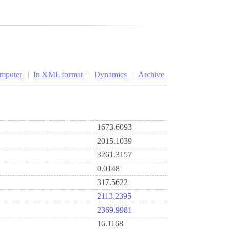
omputer
In XML format
Dynamics
Archive
1673.6093
2015.1039
3261.3157
0.0148
317.5622
2113.2395
2369.9981
16.1168