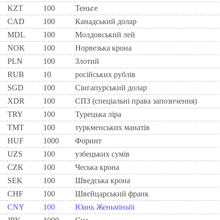
KZT
100
Теньге
CAD
100
Канадський долар
MDL
100
Молдовський лей
NOK
100
Норвезька крона
PLN
100
Злотий
RUB
10
російських рублів
SGD
100
Сінгапурський долар
XDR
100
СПЗ (спеціальні права запозичення)
TRY
100
Турецька ліра
TMT
100
туркменських манатів
HUF
1000
Форинт
UZS
100
узбецьких сумів
CZK
100
Чеська крона
SEK
100
Шведська крона
CHF
100
Швейцарський франк
CNY
100
Юань Женьміньбі