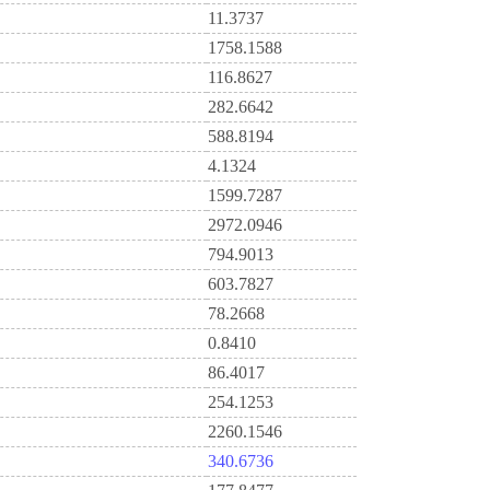
11.3737
1758.1588
116.8627
282.6642
588.8194
4.1324
1599.7287
2972.0946
794.9013
603.7827
78.2668
0.8410
86.4017
254.1253
2260.1546
340.6736