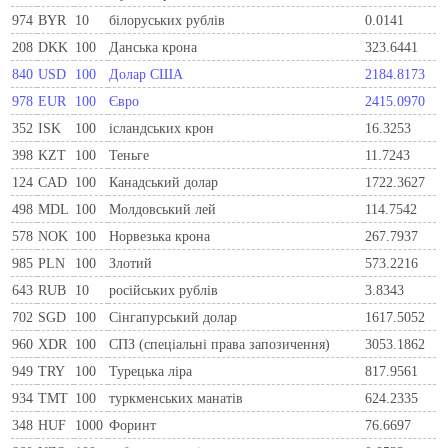
974
BYR
10
білоруських рублів
0.0141
208
DKK
100
Данська крона
323.6441
840
USD
100
Долар США
2184.8173
978
EUR
100
Євро
2415.0970
352
ISK
100
ісландських крон
16.3253
398
KZT
100
Теньге
11.7243
124
CAD
100
Канадський долар
1722.3627
498
MDL
100
Молдовський лей
114.7542
578
NOK
100
Норвезька крона
267.7937
985
PLN
100
Злотий
573.2216
643
RUB
10
російських рублів
3.8343
702
SGD
100
Сінгапурський долар
1617.5052
960
XDR
100
СПЗ (спеціальні права запозичення)
3053.1862
949
TRY
100
Турецька ліра
817.9561
934
TMT
100
туркменських манатів
624.2335
348
HUF
1000
Форинт
76.6697