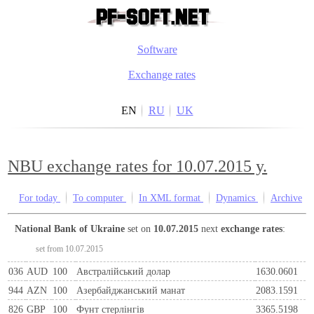
Software
Exchange rates
EN
RU
UK
NBU exchange rates for 10.07.2015 y.
For today
To computer
In XML format
Dynamics
Archive
National Bank of Ukraine
set on
10.07.2015
next
exchange rates
:
set from 10.07.2015
036
AUD
100
Австралійський долар
1630.0601
944
AZN
100
Азербайджанський манат
2083.1591
826
GBP
100
Фунт стерлінгів
3365.5198