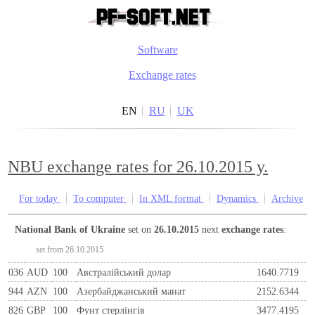
Software
Exchange rates
EN
RU
UK
NBU exchange rates for 26.10.2015 y.
For today
To computer
In XML format
Dynamics
Archive
National Bank of Ukraine
set on
26.10.2015
next
exchange rates
:
set from 26.10.2015
036
AUD
100
Австралійський долар
1640.7719
944
AZN
100
Азербайджанський манат
2152.6344
826
GBP
100
Фунт стерлінгів
3477.4195