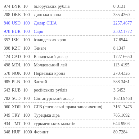
974
BYR
10
білоруських рублів
0.0131
208
DKK
100
Данська крона
335.4260
840
USD
100
Долар США
2257.4677
978
EUR
100
Євро
2502.1772
352
ISK
100
ісландських крон
17.6544
398
KZT
100
Теньге
8.1347
124
CAD
100
Канадський долар
1727.6650
498
MDL
100
Молдовський лей
113.4195
578
NOK
100
Норвезька крона
270.4326
985
PLN
100
Злотий
588.3461
643
RUB
10
російських рублів
3.6453
702
SGD
100
Сінгапурський долар
1623.9468
960
XDR
100
СПЗ (спеціальні права запозичення)
3161.3475
949
TRY
100
Турецька ліра
785.1692
934
TMT
100
туркменських манатів
644.9908
348
HUF
1000
Форинт
80.7284