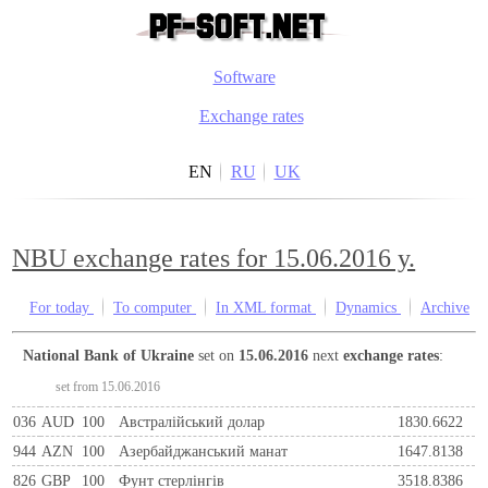
Software
Exchange rates
EN
RU
UK
NBU exchange rates for 15.06.2016 y.
For today
To computer
In XML format
Dynamics
Archive
National Bank of Ukraine
set on
15.06.2016
next
exchange rates
:
set from 15.06.2016
036
AUD
100
Австралійський долар
1830.6622
944
AZN
100
Азербайджанський манат
1647.8138
826
GBP
100
Фунт стерлінгів
3518.8386