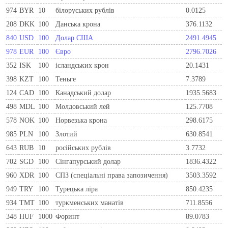
974
BYR
10
білоруських рублів
0.0125
208
DKK
100
Данська крона
376.1132
840
USD
100
Долар США
2491.4945
978
EUR
100
Євро
2796.7026
352
ISK
100
ісландських крон
20.1431
398
KZT
100
Теньге
7.3789
124
CAD
100
Канадський долар
1935.5683
498
MDL
100
Молдовський лей
125.7708
578
NOK
100
Норвезька крона
298.6175
985
PLN
100
Злотий
630.8541
643
RUB
10
російських рублів
3.7732
702
SGD
100
Сінгапурський долар
1836.4322
960
XDR
100
СПЗ (спеціальні права запозичення)
3503.3592
949
TRY
100
Турецька ліра
850.4235
934
TMT
100
туркменських манатів
711.8556
348
HUF
1000
Форинт
89.0783